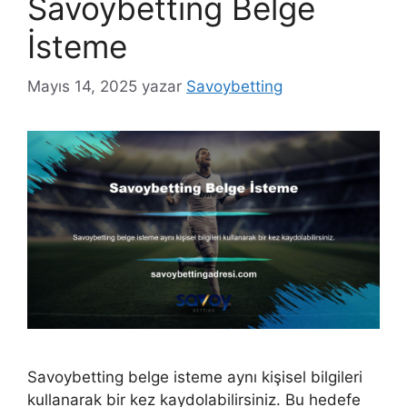
Savoybetting Belge
İsteme
Mayıs 14, 2025
yazar
Savoybetting
Savoybetting belge isteme aynı kişisel bilgileri
kullanarak bir kez kaydolabilirsiniz. Bu hedefe