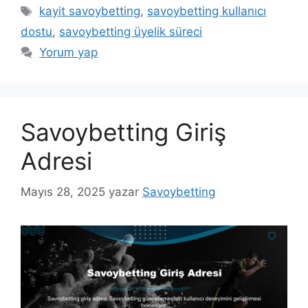
Etiketler
kayit savoybetting
,
savoybetting kullanıcı
dostu
,
savoybetting üyelik süreci
Yorum yap
Savoybetting Giriş
Adresi
Mayıs 28, 2025
yazar
Savoybetting