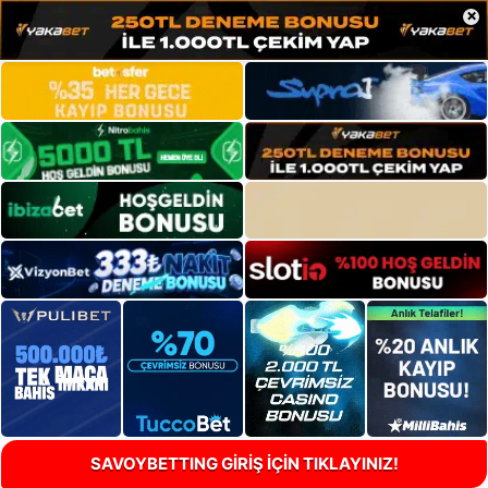
×
SAVOYBETTING GİRİŞ İÇİN TIKLAYINIZ!