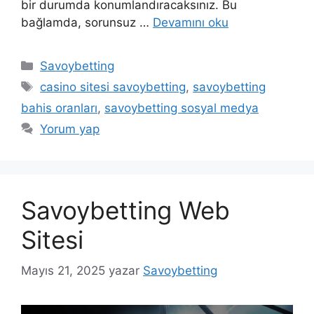
bir durumda konumlandıracaksınız. Bu
bağlamda, sorunsuz …
Devamını oku
Kategoriler
Savoybetting
Etiketler
casino sitesi savoybetting
,
savoybetting
bahis oranları
,
savoybetting sosyal medya
Yorum yap
Savoybetting Web
Sitesi
Mayıs 21, 2025
yazar
Savoybetting