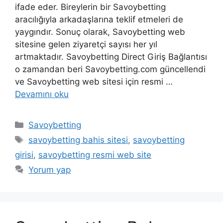
ifade eder. Bireylerin bir Savoybetting
aracılığıyla arkadaşlarına teklif etmeleri de
yaygındır. Sonuç olarak, Savoybetting web
sitesine gelen ziyaretçi sayısı her yıl
artmaktadır. Savoybetting Direct Giriş Bağlantısı
o zamandan beri Savoybetting.com güncellendi
ve Savoybetting web sitesi için resmi …
Devamını oku
Kategoriler
Savoybetting
Etiketler
savoybetting bahis sitesi
,
savoybetting
girisi
,
savoybetting resmi web site
Yorum yap