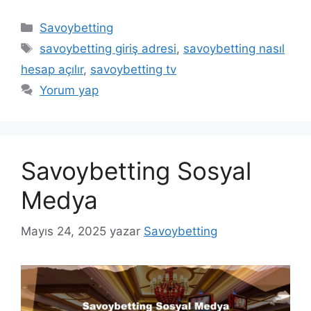
Kategoriler
Savoybetting
Etiketler
savoybetting giriş adresi
,
savoybetting nasıl
hesap açılır
,
savoybetting tv
Yorum yap
Savoybetting Sosyal
Medya
Mayıs 24, 2025
yazar
Savoybetting