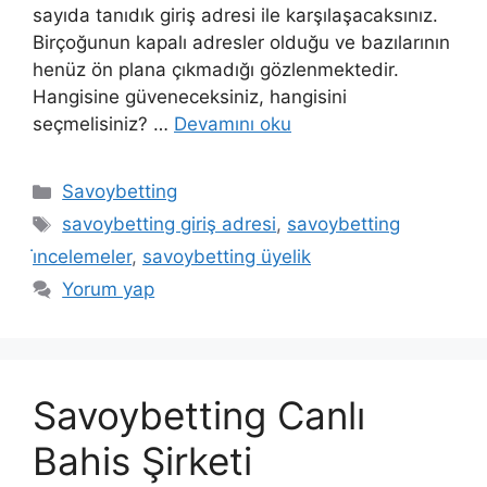
sayıda tanıdık giriş adresi ile karşılaşacaksınız.
Birçoğunun kapalı adresler olduğu ve bazılarının
henüz ön plana çıkmadığı gözlenmektedir.
Hangisine güveneceksiniz, hangisini
seçmelisiniz? …
Devamını oku
Kategoriler
Savoybetting
Etiketler
savoybetting giriş adresi
,
savoybetting
i̇ncelemeler
,
savoybetting üyelik
Yorum yap
Savoybetting Canlı
Bahis Şirketi