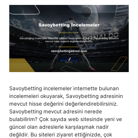
Savoybetting incelemeler i̇nternette bulunan
incelemeleri okuyarak, Savoybetting adresinin
mevcut hisse değerini değerlendirebilirsiniz.
Savoybetting mevcut adresini nerede
bulabilirim? Çok sayıda web sitesinde yeni ve
güncel olan adreslerle karşılaşmak nadir
değildir. Bu siteleri ziyaret ettiğinizde, çok