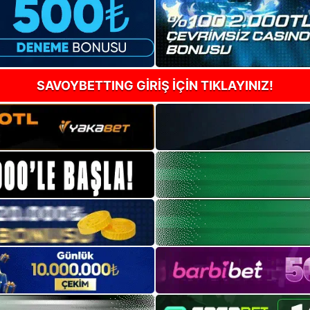
SAVOYBETTING GİRİŞ İÇİN TIKLAYINIZ!