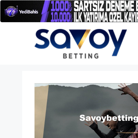
İçeriğe
atla