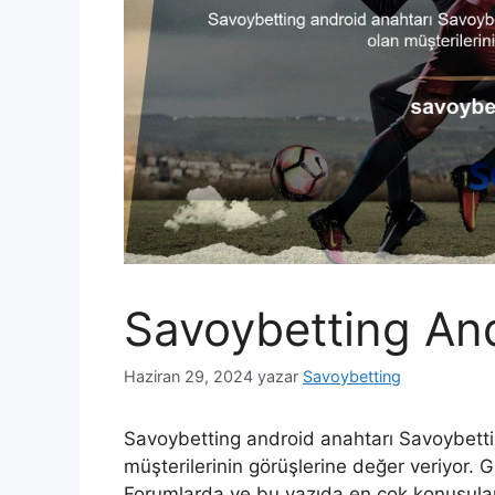
Savoybetting And
Haziran 29, 2024
yazar
Savoybetting
Savoybetting android anahtarı Savoybetti
müşterilerinin görüşlerine değer veriyor. 
Forumlarda ve bu yazıda en çok konuşulan 