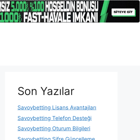
Son Yazılar
Savoybetting Lisans Avantajları
Savoybetting Telefon Desteği
Savoybetting Oturum Bilgileri
Savoybetting Şifre Güncelleme