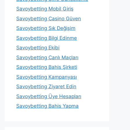
Savoybetting Mobil Giriş
Savoybetting Casino Güven
Savoybetting Sık Değişim
Savoybetting Bilgi Edinme
Savoybetting Ekibi
Savoybetting Canlı Maçları
Savoybetting Bahis Şirketi
Savoybetting Kampanyası
Savoybetting Ziyaret Edin
Savoybetting Üye Hesapları
Savoybetting Bahis Yapma