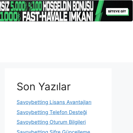
Son Yazılar
Savoybetting Lisans Avantajları
Savoybetting Telefon Desteği
Savoybetting Oturum Bilgileri
Savoybetting Şifre Güncelleme