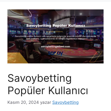
Savoybetting
Popüler Kullanıcı
Kasım 20, 2024
yazar
Savoybetting