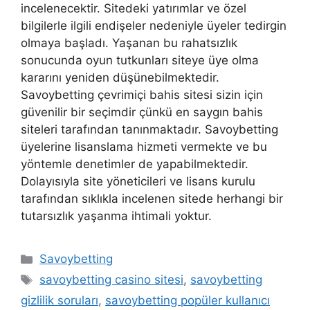
incelenecektir. Sitedeki yatırımlar ve özel
bilgilerle ilgili endişeler nedeniyle üyeler tedirgin
olmaya başladı. Yaşanan bu rahatsızlık
sonucunda oyun tutkunları siteye üye olma
kararını yeniden düşünebilmektedir.
Savoybetting çevrimiçi bahis sitesi sizin için
güvenilir bir seçimdir çünkü en saygın bahis
siteleri tarafından tanınmaktadır. Savoybetting
üyelerine lisanslama hizmeti vermekte ve bu
yöntemle denetimler de yapabilmektedir.
Dolayısıyla site yöneticileri ve lisans kurulu
tarafından sıklıkla incelenen sitede herhangi bir
tutarsızlık yaşanma ihtimali yoktur.
Kategoriler
Savoybetting
Etiketler
savoybetting casino sitesi
,
savoybetting
gizlilik soruları
,
savoybetting popüler kullanıcı