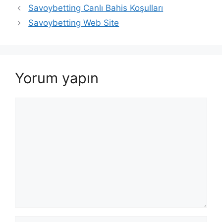
Savoybetting Canlı Bahis Koşulları
Savoybetting Web Site
Yorum yapın
Yorum
İsim