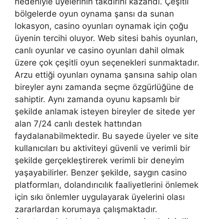
nedeniyle üyelerinin takdirini kazandı. Çeşitli
bölgelerde oyun oynama şansı da sunan
lokasyon, casino oyunları oynamak için çoğu
üyenin tercihi oluyor. Web sitesi bahis oyunları,
canlı oyunlar ve casino oyunları dahil olmak
üzere çok çeşitli oyun seçenekleri sunmaktadır.
Arzu ettiği oyunları oynama şansına sahip olan
bireyler aynı zamanda seçme özgürlüğüne de
sahiptir. Aynı zamanda oyunu kapsamlı bir
şekilde anlamak isteyen bireyler de sitede yer
alan 7/24 canlı destek hattından
faydalanabilmektedir. Bu sayede üyeler ve site
kullanıcıları bu aktiviteyi güvenli ve verimli bir
şekilde gerçekleştirerek verimli bir deneyim
yaşayabilirler. Benzer şekilde, saygın casino
platformları, dolandırıcılık faaliyetlerini önlemek
için sıkı önlemler uygulayarak üyelerini olası
zararlardan korumaya çalışmaktadır.