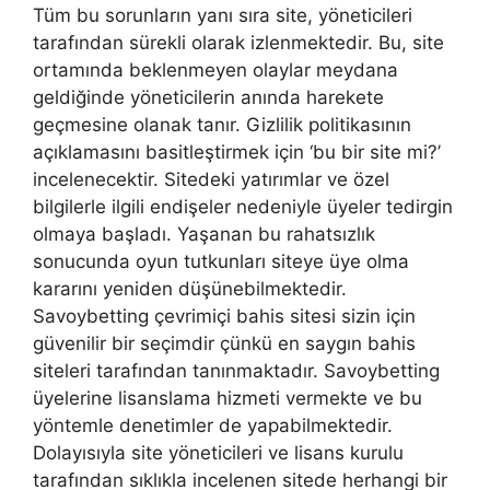
Tüm bu sorunların yanı sıra site, yöneticileri
tarafından sürekli olarak izlenmektedir. Bu, site
ortamında beklenmeyen olaylar meydana
geldiğinde yöneticilerin anında harekete
geçmesine olanak tanır. Gizlilik politikasının
açıklamasını basitleştirmek için ‘bu bir site mi?’
incelenecektir. Sitedeki yatırımlar ve özel
bilgilerle ilgili endişeler nedeniyle üyeler tedirgin
olmaya başladı. Yaşanan bu rahatsızlık
sonucunda oyun tutkunları siteye üye olma
kararını yeniden düşünebilmektedir.
Savoybetting çevrimiçi bahis sitesi sizin için
güvenilir bir seçimdir çünkü en saygın bahis
siteleri tarafından tanınmaktadır. Savoybetting
üyelerine lisanslama hizmeti vermekte ve bu
yöntemle denetimler de yapabilmektedir.
Dolayısıyla site yöneticileri ve lisans kurulu
tarafından sıklıkla incelenen sitede herhangi bir