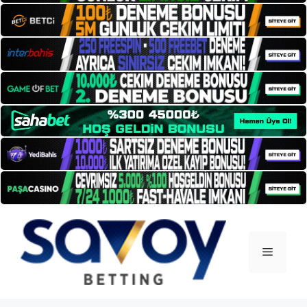
İçeriğe
atla
Menü