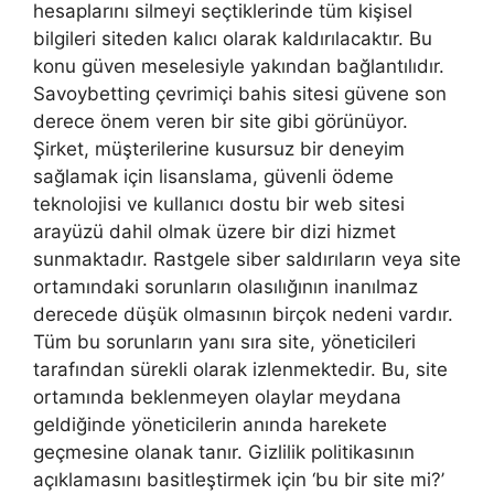
hesaplarını silmeyi seçtiklerinde tüm kişisel
bilgileri siteden kalıcı olarak kaldırılacaktır. Bu
konu güven meselesiyle yakından bağlantılıdır.
Savoybetting çevrimiçi bahis sitesi güvene son
derece önem veren bir site gibi görünüyor.
Şirket, müşterilerine kusursuz bir deneyim
sağlamak için lisanslama, güvenli ödeme
teknolojisi ve kullanıcı dostu bir web sitesi
arayüzü dahil olmak üzere bir dizi hizmet
sunmaktadır. Rastgele siber saldırıların veya site
ortamındaki sorunların olasılığının inanılmaz
derecede düşük olmasının birçok nedeni vardır.
Tüm bu sorunların yanı sıra site, yöneticileri
tarafından sürekli olarak izlenmektedir. Bu, site
ortamında beklenmeyen olaylar meydana
geldiğinde yöneticilerin anında harekete
geçmesine olanak tanır. Gizlilik politikasının
açıklamasını basitleştirmek için ‘bu bir site mi?’