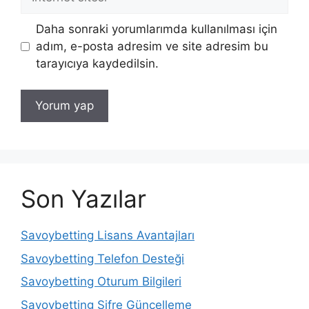
sitesi
Daha sonraki yorumlarımda kullanılması için
adım, e-posta adresim ve site adresim bu
tarayıcıya kaydedilsin.
Son Yazılar
Savoybetting Lisans Avantajları
Savoybetting Telefon Desteği
Savoybetting Oturum Bilgileri
Savoybetting Şifre Güncelleme