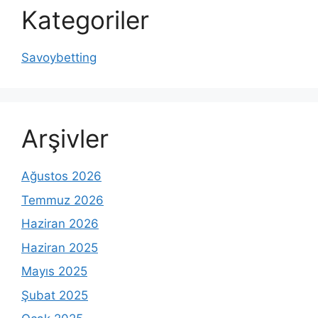
Kategoriler
Savoybetting
Arşivler
Ağustos 2026
Temmuz 2026
Haziran 2026
Haziran 2025
Mayıs 2025
Şubat 2025