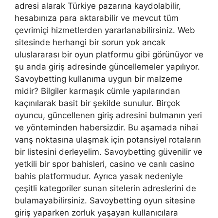
adresi alarak Türkiye pazarına kaydolabilir,
hesabınıza para aktarabilir ve mevcut tüm
çevrimiçi hizmetlerden yararlanabilirsiniz. Web
sitesinde herhangi bir sorun yok ancak
uluslararası bir oyun platformu gibi görünüyor ve
şu anda giriş adresinde güncellemeler yapılıyor.
Savoybetting kullanıma uygun bir malzeme
midir? Bilgiler karmaşık cümle yapılarından
kaçınılarak basit bir şekilde sunulur. Birçok
oyuncu, güncellenen giriş adresini bulmanın yeri
ve yönteminden habersizdir. Bu aşamada nihai
varış noktasına ulaşmak için potansiyel rotaların
bir listesini derleyelim. Savoybetting güvenilir ve
yetkili bir spor bahisleri, casino ve canlı casino
bahis platformudur. Ayrıca yasak nedeniyle
çeşitli kategoriler sunan sitelerin adreslerini de
bulamayabilirsiniz. Savoybetting oyun sitesine
giriş yaparken zorluk yaşayan kullanıcılara