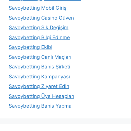
Savoybetting Mobil Giriş
Savoybetting Casino Güven
Savoybetting Sık Değişim
Savoybetting Bilgi Edinme
Savoybetting Ekibi
Savoybetting Canlı Maçları
Savoybetting Bahis Şirketi
Savoybetting Kampanyası
Savoybetting Ziyaret Edin
Savoybetting Üye Hesapları
Savoybetting Bahis Yapma