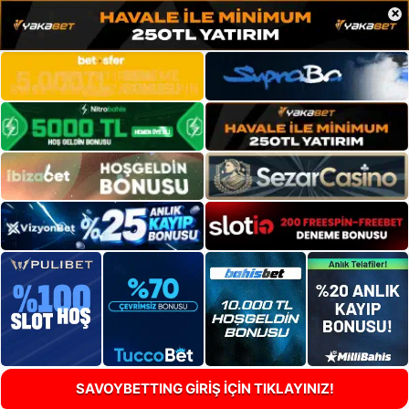
×
SAVOYBETTING GİRİŞ İÇİN TIKLAYINIZ!