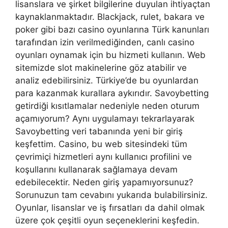
lisanslara ve şirket bilgilerine duyulan ihtiyaçtan
kaynaklanmaktadır. Blackjack, rulet, bakara ve
poker gibi bazı casino oyunlarına Türk kanunları
tarafından izin verilmediğinden, canlı casino
oyunları oynamak için bu hizmeti kullanın. Web
sitemizde slot makinelerine göz atabilir ve
analiz edebilirsiniz. Türkiye’de bu oyunlardan
para kazanmak kurallara aykırıdır. Savoybetting
getirdiği kısıtlamalar nedeniyle neden oturum
açamıyorum? Aynı uygulamayı tekrarlayarak
Savoybetting veri tabanında yeni bir giriş
keşfettim. Casino, bu web sitesindeki tüm
çevrimiçi hizmetleri aynı kullanıcı profilini ve
koşullarını kullanarak sağlamaya devam
edebilecektir. Neden giriş yapamıyorsunuz?
Sorunuzun tam cevabını yukarıda bulabilirsiniz.
Oyunlar, lisanslar ve iş fırsatları da dahil olmak
üzere çok çeşitli oyun seçeneklerini keşfedin.