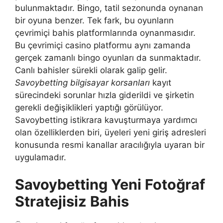
bulunmaktadır. Bingo, tatil sezonunda oynanan
bir oyuna benzer. Tek fark, bu oyunların
çevrimiçi bahis platformlarında oynanmasıdır.
Bu çevrimiçi casino platformu aynı zamanda
gerçek zamanlı bingo oyunları da sunmaktadır.
Canlı bahisler sürekli olarak galip gelir.
Savoybetting bilgisayar korsanları
kayıt
sürecindeki sorunlar hızla giderildi ve şirketin
gerekli değişiklikleri yaptığı görülüyor.
Savoybetting istikrara kavuşturmaya yardımcı
olan özelliklerden biri, üyeleri yeni giriş adresleri
konusunda resmi kanallar aracılığıyla uyaran bir
uygulamadır.
Savoybetting Yeni Fotoğraf
Stratejisiz Bahis