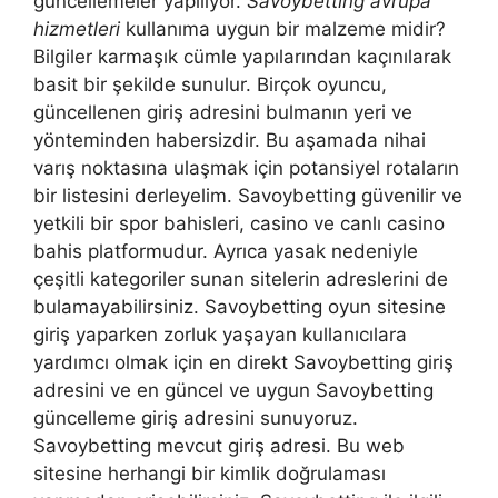
güncellemeler yapılıyor.
Savoybetting avrupa
hizmetleri
kullanıma uygun bir malzeme midir?
Bilgiler karmaşık cümle yapılarından kaçınılarak
basit bir şekilde sunulur. Birçok oyuncu,
güncellenen giriş adresini bulmanın yeri ve
yönteminden habersizdir. Bu aşamada nihai
varış noktasına ulaşmak için potansiyel rotaların
bir listesini derleyelim. Savoybetting güvenilir ve
yetkili bir spor bahisleri, casino ve canlı casino
bahis platformudur. Ayrıca yasak nedeniyle
çeşitli kategoriler sunan sitelerin adreslerini de
bulamayabilirsiniz. Savoybetting oyun sitesine
giriş yaparken zorluk yaşayan kullanıcılara
yardımcı olmak için en direkt Savoybetting giriş
adresini ve en güncel ve uygun Savoybetting
güncelleme giriş adresini sunuyoruz.
Savoybetting mevcut giriş adresi. Bu web
sitesine herhangi bir kimlik doğrulaması