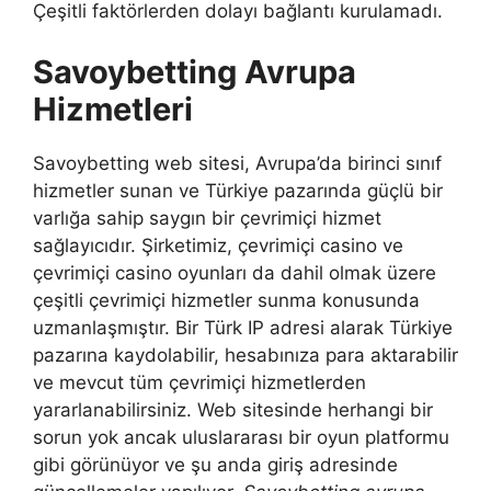
Çeşitli faktörlerden dolayı bağlantı kurulamadı.
Savoybetting Avrupa
Hizmetleri
Savoybetting web sitesi, Avrupa’da birinci sınıf
hizmetler sunan ve Türkiye pazarında güçlü bir
varlığa sahip saygın bir çevrimiçi hizmet
sağlayıcıdır. Şirketimiz, çevrimiçi casino ve
çevrimiçi casino oyunları da dahil olmak üzere
çeşitli çevrimiçi hizmetler sunma konusunda
uzmanlaşmıştır. Bir Türk IP adresi alarak Türkiye
pazarına kaydolabilir, hesabınıza para aktarabilir
ve mevcut tüm çevrimiçi hizmetlerden
yararlanabilirsiniz. Web sitesinde herhangi bir
sorun yok ancak uluslararası bir oyun platformu
gibi görünüyor ve şu anda giriş adresinde