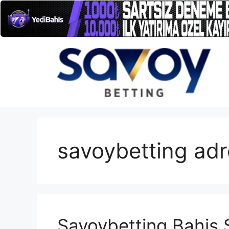
İçeriğe
atla
savoybetting adr
Savoybetting Bahis 