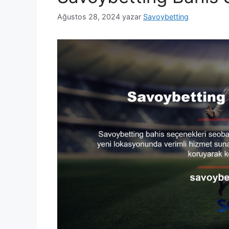
Ağustos 28, 2024
yazar
Savoybetting