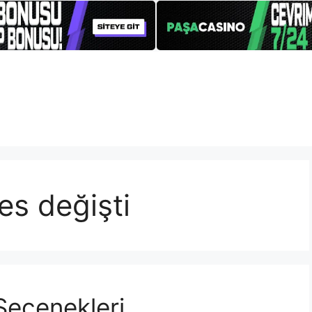
es değişti
Seçenekleri