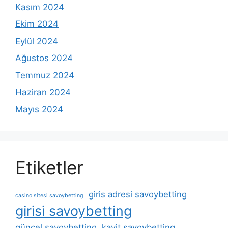
Kasım 2024
Ekim 2024
Eylül 2024
Ağustos 2024
Temmuz 2024
Haziran 2024
Mayıs 2024
Etiketler
giris adresi savoybetting
casino sitesi savoybetting
girisi savoybetting
güncel savoybetting
kayit savoybetting