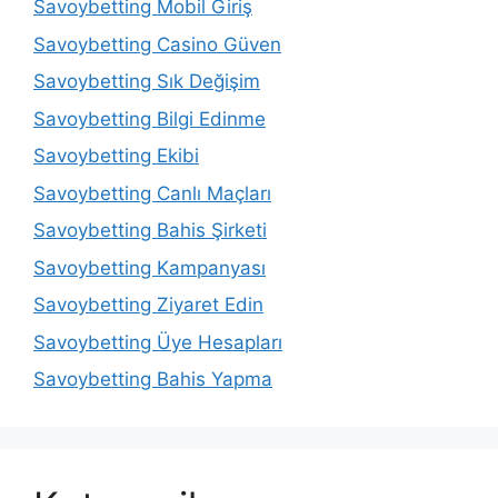
Savoybetting Mobil Giriş
Savoybetting Casino Güven
Savoybetting Sık Değişim
Savoybetting Bilgi Edinme
Savoybetting Ekibi
Savoybetting Canlı Maçları
Savoybetting Bahis Şirketi
Savoybetting Kampanyası
Savoybetting Ziyaret Edin
Savoybetting Üye Hesapları
Savoybetting Bahis Yapma