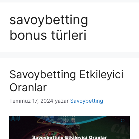
savoybetting
bonus türleri
Savoybetting Etkileyici
Oranlar
Temmuz 17, 2024
yazar
Savoybetting