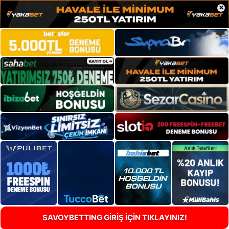
×
SAVOYBETTING GİRİŞ İÇİN TIKLAYINIZ!