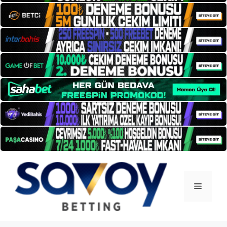
İçeriğe
atla
Menü