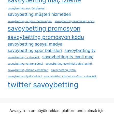
savoybetting maç izleme
savoybetting maç önizlemesi
savoybetting müşteri hizmetleri
savoybetting müşteri memnuniyeti
savoybetting nasıl hesap açılır
savoybetting promosyon
savoybetting promosyon kodu
savoybetting sosyal medya
savoybetting spor bahisleri
savoybetting tv
savoybetting tv canli maç
savoybetting tv abonelik
savoybetting yatırım süreci
savoybetting çevrimiçi bahis i̇çeriği
savoybetting ödeme yöntemleri
savoybetting üyelik
savoybetting üyelik süreci
savoybetting şikayet sayfası tv abonelik
twitter savoybetting
Avrasya'nın en büyük reklam platformunda olmak için